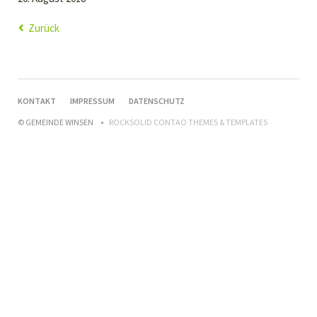
Zurück
NAVIGATION
KONTAKT
IMPRESSUM
DATENSCHUTZ
ÜBERSPRINGEN
© GEMEINDE WINSEN
ROCKSOLID CONTAO THEMES & TEMPLATES