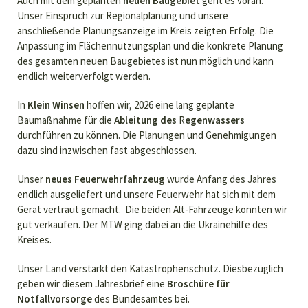
Auch mit dem geplanten
neuen Baugebiet
geht es voran.
Unser Einspruch zur Regionalplanung und unsere
anschließende Planungsanzeige im Kreis zeigten Erfolg. Die
Anpassung im Flächennutzungsplan und die konkrete Planung
des gesamten neuen Baugebietes ist nun möglich und kann
endlich weiterverfolgt werden.
In
Klein Winsen
hoffen wir, 2026 eine lang geplante
Baumaßnahme für die
Ableitung des
R
egenwassers
durchführen zu können. Die Planungen und Genehmigungen
dazu sind inzwischen fast abgeschlossen.
Unser
neues Feuerwehrfahrzeug
wurde Anfang des Jahres
endlich ausgeliefert und unsere Feuerwehr hat sich mit dem
Gerät vertraut gemacht. Die beiden Alt-Fahrzeuge konnten wir
gut verkaufen. Der MTW ging dabei an die Ukrainehilfe des
Kreises.
Unser Land verstärkt den Katastrophenschutz. Diesbezüglich
geben wir diesem Jahresbrief eine
Broschüre für
Notfallvorsorge
des Bundesamtes bei.