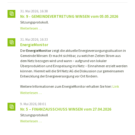
31. Mai 2026, 16:38
Nr. 9 - GEMEINDEVERTRETUNG WINSEN vom 05.05.2026
Sitzungsprotokoll.
Nr.
Weiterlesen …
9
-
31. Mai 2026, 16:33
GEMEINDEVERTRETUNG
EnergieMonitor
WINSEN
Der
EnergieMonitor
zeigt die aktuelle Energieversorgungssituation in
vom
Gemeinde Winsen: Er macht sichtbar, zu welchen Zeiten Strom aus
05.05.2026
dem Netz bezogen wird und wann – aufgrund von lokaler
Überproduktion und Einspeisung ins Netz – Einnahmen erzielt werden
können. Hiermit will die SH Netz AG die Diskussion zur gemeinsamen
Entwicklung der Energieversorgung vor Ort fördern.
Weitere Informationen zum EnergieMonitor erhalten Sie hier:
Link
Weiterlesen …
9. Mai 2026, 08:01
Nr. 5 – FINANZAUSSCHUSS WINSEN vom 27.04.2026
Sitzungsprotokoll
Nr.
Weiterlesen …
5
–