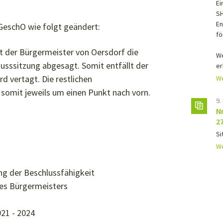
Ei
SH
En
GeschO wie folgt geändert:
fö
t der Bürgermeister von Oersdorf die
We
sssitzung abgesagt. Somit entfällt der
er
 vertagt. Die restlichen
We
somit jeweils um einen Punkt nach vorn.
9.
N
2
Si
We
ng der Beschlussfähigkeit
des Bürgermeisters
21 - 2024