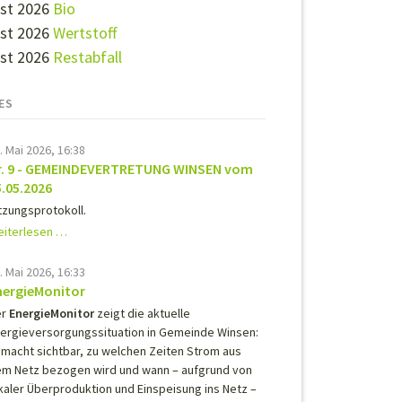
st 2026
Bio
st 2026
Wertstoff
st 2026
Restabfall
ES
. Mai 2026, 16:38
r. 9 - GEMEINDEVERTRETUNG WINSEN vom
5.05.2026
tzungsprotokoll.
Nr.
iterlesen …
9
-
. Mai 2026, 16:33
GEMEINDEVERTRETUNG
nergieMonitor
WINSEN
r
EnergieMonitor
zeigt die aktuelle
vom
ergieversorgungssituation in Gemeinde Winsen:
05.05.2026
 macht sichtbar, zu welchen Zeiten Strom aus
m Netz bezogen wird und wann – aufgrund von
kaler Überproduktion und Einspeisung ins Netz –