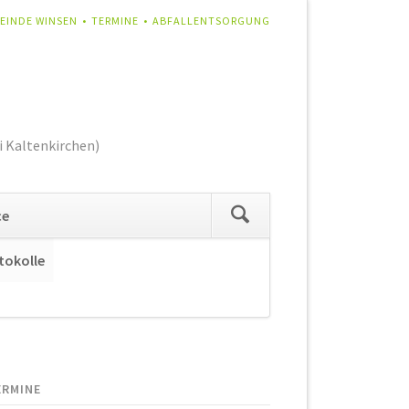
IGATION
EINDE WINSEN
TERMINE
ABFALLENTSORGUNG
RSPRINGEN
i Kaltenkirchen)
Navigation
ce
überspringen
tokolle
Navigation
überspringen
ERMINE