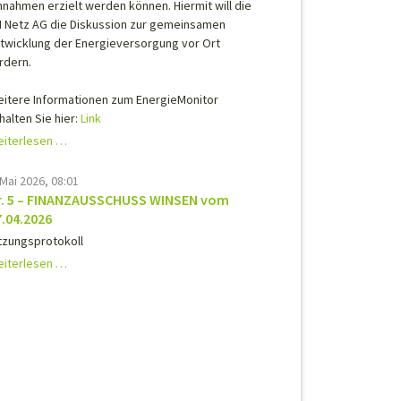
nnahmen erzielt werden können. Hiermit will die
 Netz AG die Diskussion zur gemeinsamen
twicklung der Energieversorgung vor Ort
rdern.
itere Informationen zum EnergieMonitor
halten Sie hier:
Link
iterlesen …
 Mai 2026, 08:01
r. 5 – FINANZAUSSCHUSS WINSEN vom
7.04.2026
tzungsprotokoll
Nr.
iterlesen …
5
–
FINANZAUSSCHUSS
WINSEN
vom
27.04.2026