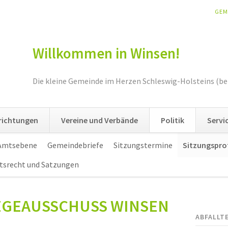
NAV
GEM
ÜBE
Willkommen in Winsen!
Die kleine Gemeinde im Herzen Schleswig-Holsteins (be
nrichtungen
Vereine und Verbände
Politik
Servi
 Amtsebene
Gemeindebriefe
Sitzungstermine
Sitzungspro
tsrecht und Satzungen
 WEGEAUSSCHUSS WINSEN
ABFALLT