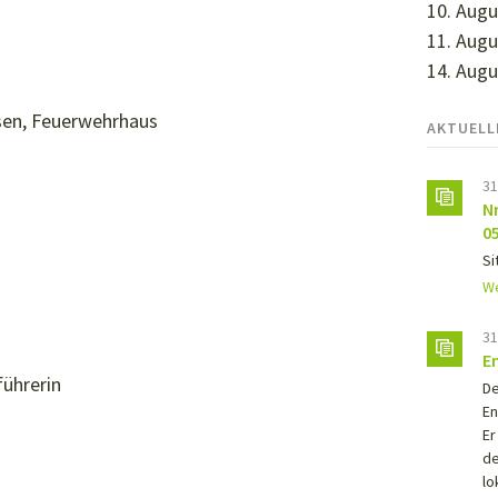
10. Augu
11. Augu
14. Augu
sen, Feuerwehrhaus
AKTUELL
31
N
0
Si
We
31
E
führerin
De
En
Er
de
lo