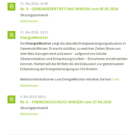
31. Mai 2026, 16:38
Nr. 9 - GEMEINDEVERTRETUNG WINSEN vom 05.05.2026
Sitzungsprotokoll.
Nr.
Weiterlesen …
9
-
31. Mai 2026, 16:33
GEMEINDEVERTRETUNG
EnergieMonitor
WINSEN
Der
EnergieMonitor
zeigt die aktuelle Energieversorgungssituation in
vom
Gemeinde Winsen: Er macht sichtbar, zu welchen Zeiten Strom aus
05.05.2026
dem Netz bezogen wird und wann – aufgrund von lokaler
Überproduktion und Einspeisung ins Netz – Einnahmen erzielt werden
können. Hiermit will die SH Netz AG die Diskussion zur gemeinsamen
Entwicklung der Energieversorgung vor Ort fördern.
Weitere Informationen zum EnergieMonitor erhalten Sie hier:
Link
Weiterlesen …
9. Mai 2026, 08:01
Nr. 5 – FINANZAUSSCHUSS WINSEN vom 27.04.2026
Sitzungsprotokoll
Nr.
Weiterlesen …
5
–
FINANZAUSSCHUSS
WINSEN