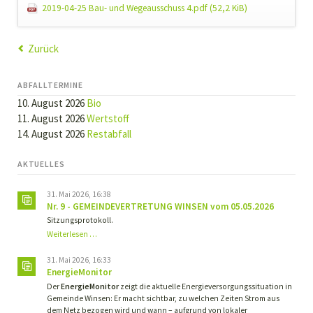
2019-04-25 Bau- und Wegeausschuss 4.pdf
(52,2 KiB)
Zurück
ABFALLTERMINE
10. August 2026
Bio
11. August 2026
Wertstoff
14. August 2026
Restabfall
AKTUELLES
31. Mai 2026, 16:38
Nr. 9 - GEMEINDEVERTRETUNG WINSEN vom 05.05.2026
Sitzungsprotokoll.
Nr.
Weiterlesen …
9
-
31. Mai 2026, 16:33
GEMEINDEVERTRETUNG
EnergieMonitor
WINSEN
Der
EnergieMonitor
zeigt die aktuelle Energieversorgungssituation in
vom
Gemeinde Winsen: Er macht sichtbar, zu welchen Zeiten Strom aus
05.05.2026
dem Netz bezogen wird und wann – aufgrund von lokaler