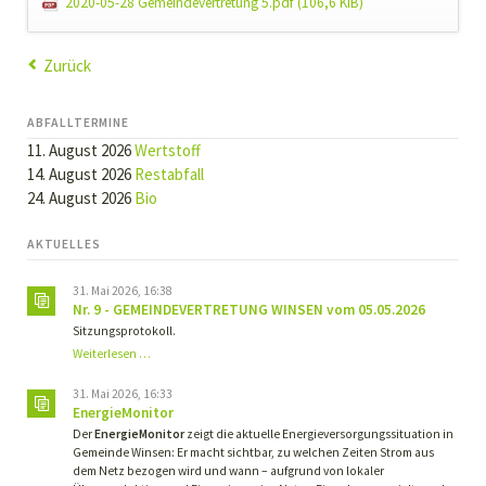
2020-05-28 Gemeindevertretung 5.pdf
(106,6 KiB)
Zurück
ABFALLTERMINE
11. August 2026
Wertstoff
14. August 2026
Restabfall
24. August 2026
Bio
AKTUELLES
31. Mai 2026, 16:38
Nr. 9 - GEMEINDEVERTRETUNG WINSEN vom 05.05.2026
Sitzungsprotokoll.
Nr.
Weiterlesen …
9
-
31. Mai 2026, 16:33
GEMEINDEVERTRETUNG
EnergieMonitor
WINSEN
Der
EnergieMonitor
zeigt die aktuelle Energieversorgungssituation in
vom
Gemeinde Winsen: Er macht sichtbar, zu welchen Zeiten Strom aus
05.05.2026
dem Netz bezogen wird und wann – aufgrund von lokaler