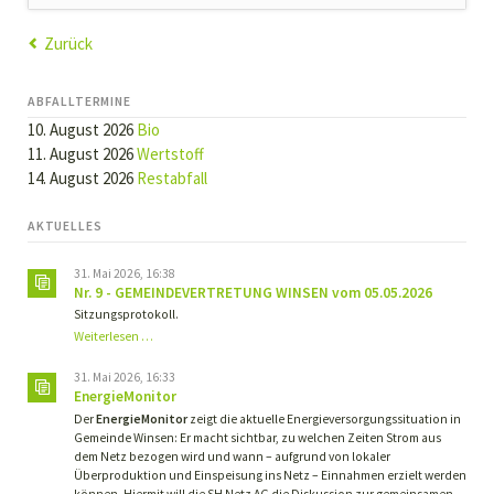
Zurück
ABFALLTERMINE
10. August 2026
Bio
11. August 2026
Wertstoff
14. August 2026
Restabfall
AKTUELLES
31. Mai 2026, 16:38
Nr. 9 - GEMEINDEVERTRETUNG WINSEN vom 05.05.2026
Sitzungsprotokoll.
Nr.
Weiterlesen …
9
-
31. Mai 2026, 16:33
GEMEINDEVERTRETUNG
EnergieMonitor
WINSEN
Der
EnergieMonitor
zeigt die aktuelle Energieversorgungssituation in
vom
Gemeinde Winsen: Er macht sichtbar, zu welchen Zeiten Strom aus
05.05.2026
dem Netz bezogen wird und wann – aufgrund von lokaler
Überproduktion und Einspeisung ins Netz – Einnahmen erzielt werden
können. Hiermit will die SH Netz AG die Diskussion zur gemeinsamen