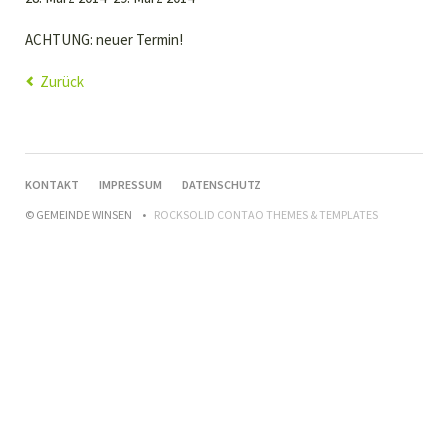
ACHTUNG: neuer Termin!
Zurück
NAVIGATION
KONTAKT
IMPRESSUM
DATENSCHUTZ
ÜBERSPRINGEN
© GEMEINDE WINSEN
ROCKSOLID CONTAO THEMES & TEMPLATES