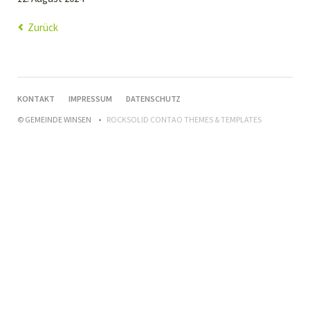
Zurück
NAVIGATION
KONTAKT
IMPRESSUM
DATENSCHUTZ
ÜBERSPRINGEN
© GEMEINDE WINSEN
ROCKSOLID CONTAO THEMES & TEMPLATES