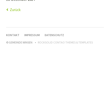
Zurück
NAVIGATION
KONTAKT
IMPRESSUM
DATENSCHUTZ
ÜBERSPRINGEN
© GEMEINDE WINSEN
ROCKSOLID CONTAO THEMES & TEMPLATES