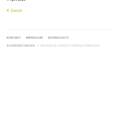
Zurück
NAVIGATION
KONTAKT
IMPRESSUM
DATENSCHUTZ
ÜBERSPRINGEN
© GEMEINDE WINSEN
ROCKSOLID CONTAO THEMES & TEMPLATES