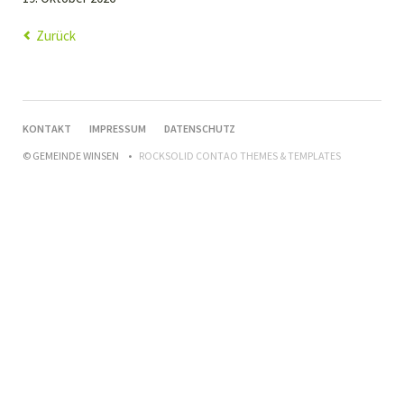
Zurück
NAVIGATION
KONTAKT
IMPRESSUM
DATENSCHUTZ
ÜBERSPRINGEN
© GEMEINDE WINSEN
ROCKSOLID CONTAO THEMES & TEMPLATES