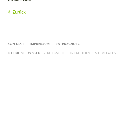
Zurück
NAVIGATION
KONTAKT
IMPRESSUM
DATENSCHUTZ
ÜBERSPRINGEN
© GEMEINDE WINSEN
ROCKSOLID CONTAO THEMES & TEMPLATES