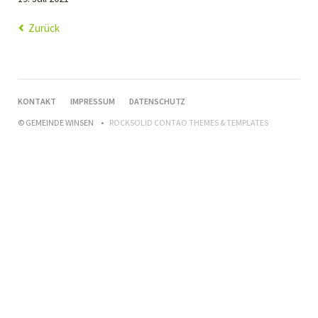
Zurück
NAVIGATION
KONTAKT
IMPRESSUM
DATENSCHUTZ
ÜBERSPRINGEN
© GEMEINDE WINSEN
ROCKSOLID CONTAO THEMES & TEMPLATES