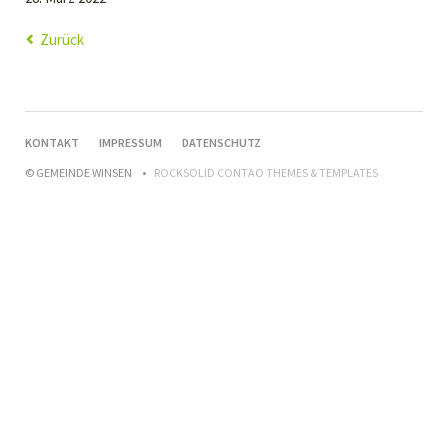
Zurück
NAVIGATION
KONTAKT
IMPRESSUM
DATENSCHUTZ
ÜBERSPRINGEN
© GEMEINDE WINSEN
ROCKSOLID CONTAO THEMES & TEMPLATES