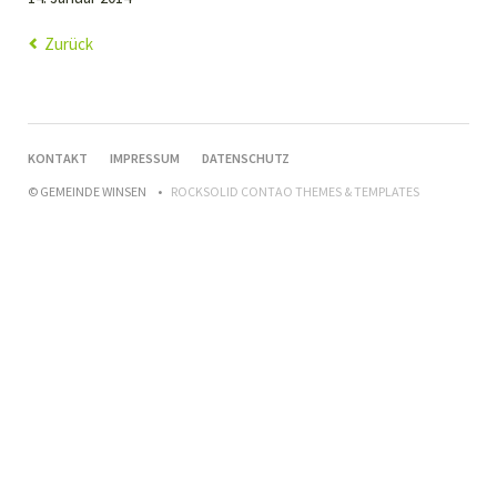
Zurück
NAVIGATION
KONTAKT
IMPRESSUM
DATENSCHUTZ
ÜBERSPRINGEN
© GEMEINDE WINSEN
ROCKSOLID CONTAO THEMES & TEMPLATES