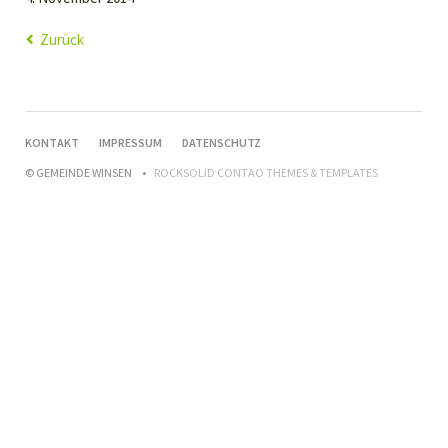
Zurück
NAVIGATION
KONTAKT
IMPRESSUM
DATENSCHUTZ
ÜBERSPRINGEN
© GEMEINDE WINSEN
ROCKSOLID CONTAO THEMES & TEMPLATES