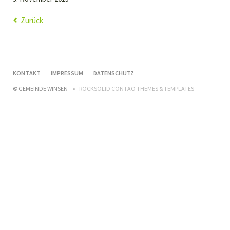
Zurück
NAVIGATION
KONTAKT
IMPRESSUM
DATENSCHUTZ
ÜBERSPRINGEN
© GEMEINDE WINSEN
ROCKSOLID CONTAO THEMES & TEMPLATES