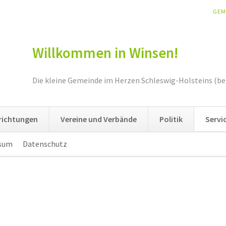
NAV
GEM
ÜBE
Willkommen in Winsen!
Die kleine Gemeinde im Herzen Schleswig-Holsteins (be
nrichtungen
Vereine und Verbände
Politik
Servi
sum
Datenschutz
Navigation
überspringen