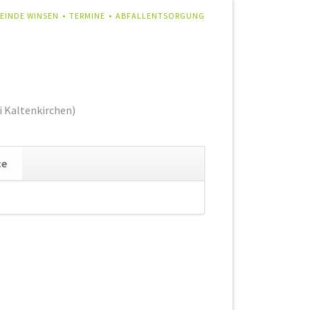
IGATION
EINDE WINSEN
TERMINE
ABFALLENTSORGUNG
RSPRINGEN
i Kaltenkirchen)
Navigation
ce
überspringen