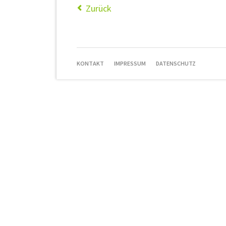
Zurück
NAVIGATION
KONTAKT
IMPRESSUM
DATENSCHUTZ
ÜBERSPRINGEN