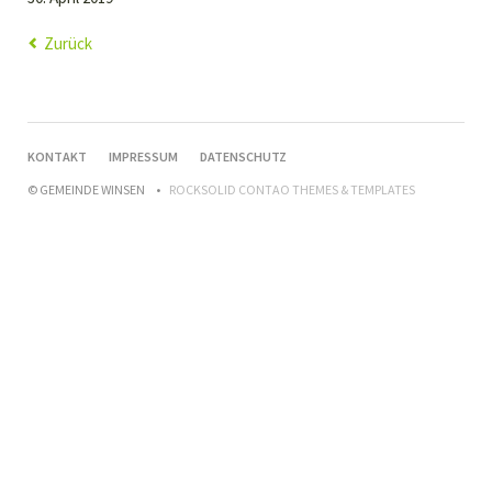
Zurück
NAVIGATION
KONTAKT
IMPRESSUM
DATENSCHUTZ
ÜBERSPRINGEN
© GEMEINDE WINSEN
ROCKSOLID CONTAO THEMES & TEMPLATES