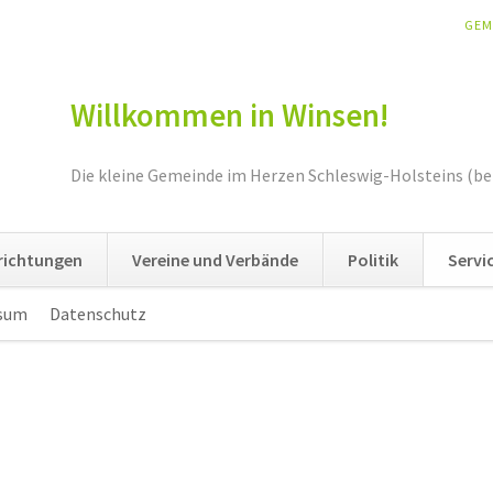
NAV
GEM
ÜBE
Willkommen in Winsen!
Die kleine Gemeinde im Herzen Schleswig-Holsteins (be
nrichtungen
Vereine und Verbände
Politik
Servi
sum
Datenschutz
Navigation
überspringen