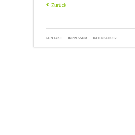
Zurück
NAVIGATION
KONTAKT
IMPRESSUM
DATENSCHUTZ
ÜBERSPRINGEN