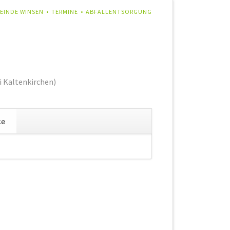
IGATION
EINDE WINSEN
TERMINE
ABFALLENTSORGUNG
RSPRINGEN
i Kaltenkirchen)
Navigation
ce
überspringen