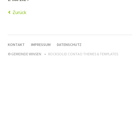
Zurück
NAVIGATION
KONTAKT
IMPRESSUM
DATENSCHUTZ
ÜBERSPRINGEN
© GEMEINDE WINSEN
ROCKSOLID CONTAO THEMES & TEMPLATES