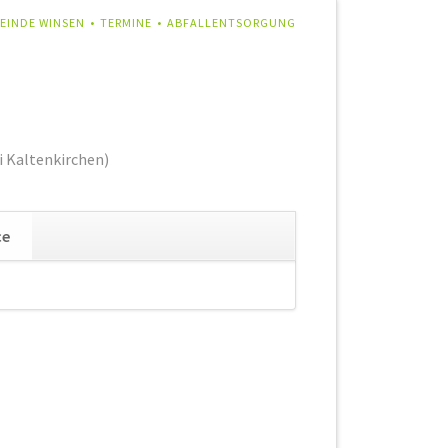
IGATION
EINDE WINSEN
TERMINE
ABFALLENTSORGUNG
RSPRINGEN
i Kaltenkirchen)
Navigation
ce
überspringen