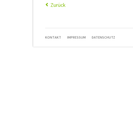
Zurück
NAVIGATION
KONTAKT
IMPRESSUM
DATENSCHUTZ
ÜBERSPRINGEN