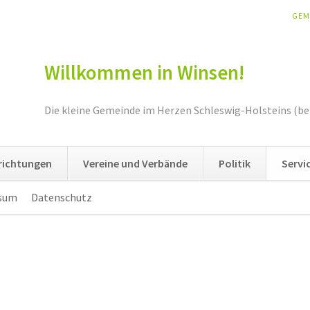
NAV
GEM
ÜBE
Willkommen in Winsen!
Die kleine Gemeinde im Herzen Schleswig-Holsteins (be
nrichtungen
Vereine und Verbände
Politik
Servi
sum
Datenschutz
Navigation
überspringen