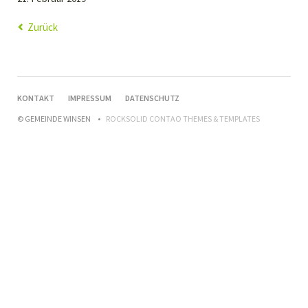
Zurück
NAVIGATION
KONTAKT
IMPRESSUM
DATENSCHUTZ
ÜBERSPRINGEN
© GEMEINDE WINSEN
ROCKSOLID CONTAO THEMES & TEMPLATES