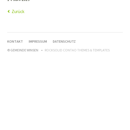
Zurück
NAVIGATION
KONTAKT
IMPRESSUM
DATENSCHUTZ
ÜBERSPRINGEN
© GEMEINDE WINSEN
ROCKSOLID CONTAO THEMES & TEMPLATES