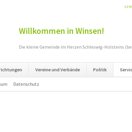
NAV
GEM
ÜBE
Willkommen in Winsen!
Die kleine Gemeinde im Herzen Schleswig-Holsteins (be
nrichtungen
Vereine und Verbände
Politik
Servi
sum
Datenschutz
Navigation
überspringen