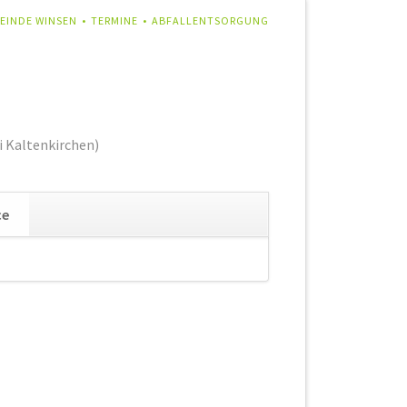
IGATION
EINDE WINSEN
TERMINE
ABFALLENTSORGUNG
RSPRINGEN
i Kaltenkirchen)
Navigation
ce
überspringen