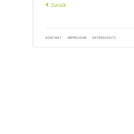
Zurück
NAVIGATION
KONTAKT
IMPRESSUM
DATENSCHUTZ
ÜBERSPRINGEN