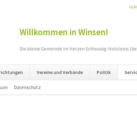
NAV
GEM
ÜBE
Willkommen in Winsen!
Die kleine Gemeinde im Herzen Schleswig-Holsteins (be
nrichtungen
Vereine und Verbände
Politik
Servi
sum
Datenschutz
Navigation
überspringen