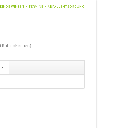
IGATION
EINDE WINSEN
TERMINE
ABFALLENTSORGUNG
RSPRINGEN
i Kaltenkirchen)
Navigation
ce
überspringen