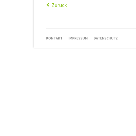
Zurück
NAVIGATION
KONTAKT
IMPRESSUM
DATENSCHUTZ
ÜBERSPRINGEN