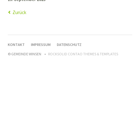
Zurück
NAVIGATION
KONTAKT
IMPRESSUM
DATENSCHUTZ
ÜBERSPRINGEN
© GEMEINDE WINSEN
ROCKSOLID CONTAO THEMES & TEMPLATES