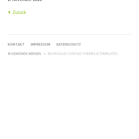
Zurück
NAVIGATION
KONTAKT
IMPRESSUM
DATENSCHUTZ
ÜBERSPRINGEN
© GEMEINDE WINSEN
ROCKSOLID CONTAO THEMES & TEMPLATES