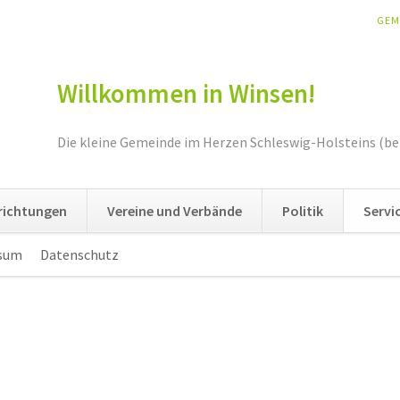
NAV
GEM
ÜBE
Willkommen in Winsen!
Die kleine Gemeinde im Herzen Schleswig-Holsteins (be
nrichtungen
Vereine und Verbände
Politik
Servi
sum
Datenschutz
Navigation
überspringen