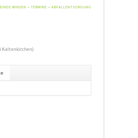
IGATION
EINDE WINSEN
TERMINE
ABFALLENTSORGUNG
RSPRINGEN
i Kaltenkirchen)
Navigation
ce
überspringen