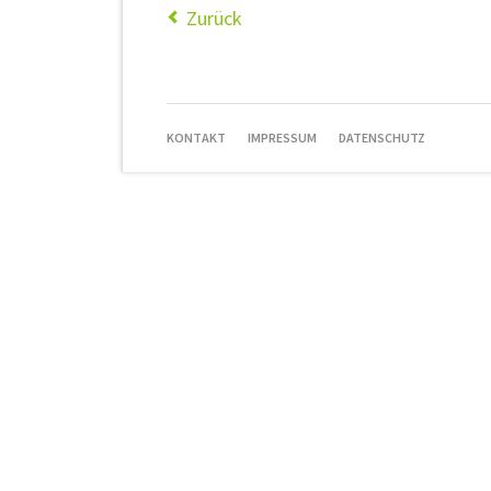
Zurück
NAVIGATION
KONTAKT
IMPRESSUM
DATENSCHUTZ
ÜBERSPRINGEN