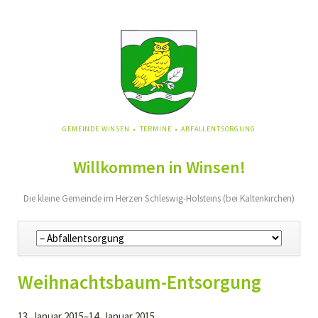
NAVIGATION
GEMEINDE WINSEN
TERMINE
ABFALLENTSORGUNG
ÜBERSPRINGEN
Willkommen in Winsen!
Die kleine Gemeinde im Herzen Schleswig-Holsteins (bei Kaltenkirchen)
Navigation
überspringen
Weihnachtsbaum-Entsorgung
13. Januar 2015–14. Januar 2015