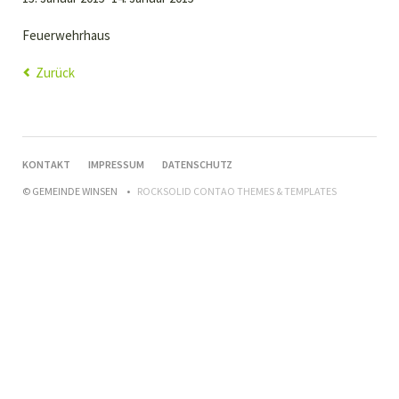
Feuerwehrhaus
Zurück
NAVIGATION
KONTAKT
IMPRESSUM
DATENSCHUTZ
ÜBERSPRINGEN
© GEMEINDE WINSEN
ROCKSOLID CONTAO THEMES & TEMPLATES