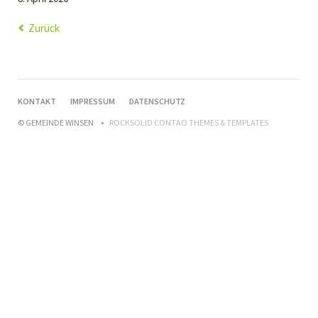
Zurück
NAVIGATION
KONTAKT
IMPRESSUM
DATENSCHUTZ
ÜBERSPRINGEN
© GEMEINDE WINSEN
ROCKSOLID CONTAO THEMES & TEMPLATES