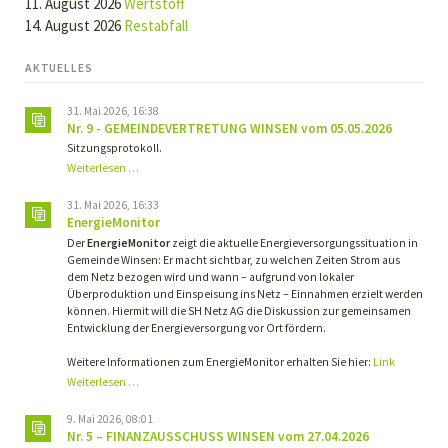
11. August 2026
Wertstoff
14. August 2026
Restabfall
AKTUELLES
31. Mai 2026, 16:38
Nr. 9 - GEMEINDEVERTRETUNG WINSEN vom 05.05.2026
Sitzungsprotokoll.
Nr.
Weiterlesen …
9
-
31. Mai 2026, 16:33
GEMEINDEVERTRETUNG
EnergieMonitor
WINSEN
Der
EnergieMonitor
zeigt die aktuelle Energieversorgungssituation in
vom
Gemeinde Winsen: Er macht sichtbar, zu welchen Zeiten Strom aus
05.05.2026
dem Netz bezogen wird und wann – aufgrund von lokaler
Überproduktion und Einspeisung ins Netz – Einnahmen erzielt werden
können. Hiermit will die SH Netz AG die Diskussion zur gemeinsamen
Entwicklung der Energieversorgung vor Ort fördern.
Weitere Informationen zum EnergieMonitor erhalten Sie hier:
Link
Weiterlesen …
9. Mai 2026, 08:01
Nr. 5 – FINANZAUSSCHUSS WINSEN vom 27.04.2026