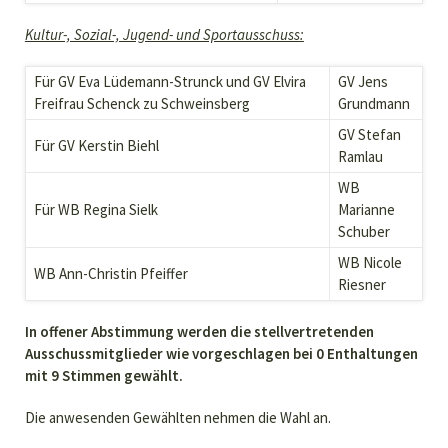
Kultur-, Sozial-, Jugend- und Sportausschuss:
Für GV Eva Lüdemann-Strunck und GV Elvira
GV Jens
Freifrau Schenck zu Schweinsberg
Grundmann
GV Stefan
Für GV Kerstin Biehl
Ramlau
WB
Für WB Regina Sielk
Marianne
Schuber
WB Nicole
WB Ann-Christin Pfeiffer
Riesner
In offener Abstimmung werden die stellvertretenden
Ausschussmitglieder wie vorgeschlagen bei 0 Enthaltungen
mit 9 Stimmen gewählt.
Die anwesenden Gewählten nehmen die Wahl an.