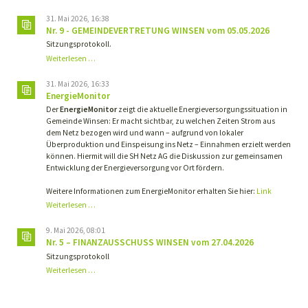
31. Mai 2026, 16:38
Nr. 9 - GEMEINDEVERTRETUNG WINSEN vom 05.05.2026
Sitzungsprotokoll.
Nr.
Weiterlesen …
9
-
31. Mai 2026, 16:33
GEMEINDEVERTRETUNG
EnergieMonitor
WINSEN
Der
EnergieMonitor
zeigt die aktuelle Energieversorgungssituation in
vom
Gemeinde Winsen: Er macht sichtbar, zu welchen Zeiten Strom aus
05.05.2026
dem Netz bezogen wird und wann – aufgrund von lokaler
Überproduktion und Einspeisung ins Netz – Einnahmen erzielt werden
können. Hiermit will die SH Netz AG die Diskussion zur gemeinsamen
Entwicklung der Energieversorgung vor Ort fördern.
Weitere Informationen zum EnergieMonitor erhalten Sie hier:
Link
Weiterlesen …
9. Mai 2026, 08:01
Nr. 5 – FINANZAUSSCHUSS WINSEN vom 27.04.2026
Sitzungsprotokoll
Nr.
Weiterlesen …
5
–
FINANZAUSSCHUSS