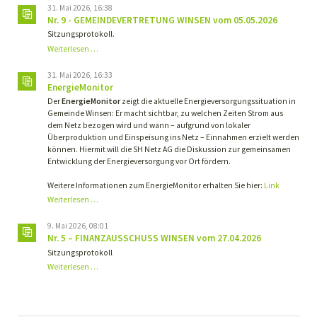
31. Mai 2026, 16:38
Nr. 9 - GEMEINDEVERTRETUNG WINSEN vom 05.05.2026
Sitzungsprotokoll.
Nr.
Weiterlesen …
9
-
31. Mai 2026, 16:33
GEMEINDEVERTRETUNG
EnergieMonitor
WINSEN
Der
EnergieMonitor
zeigt die aktuelle Energieversorgungssituation in
vom
Gemeinde Winsen: Er macht sichtbar, zu welchen Zeiten Strom aus
05.05.2026
dem Netz bezogen wird und wann – aufgrund von lokaler
Überproduktion und Einspeisung ins Netz – Einnahmen erzielt werden
können. Hiermit will die SH Netz AG die Diskussion zur gemeinsamen
Entwicklung der Energieversorgung vor Ort fördern.
Weitere Informationen zum EnergieMonitor erhalten Sie hier:
Link
Weiterlesen …
9. Mai 2026, 08:01
Nr. 5 – FINANZAUSSCHUSS WINSEN vom 27.04.2026
Sitzungsprotokoll
Nr.
Weiterlesen …
5
–
FINANZAUSSCHUSS
WINSEN