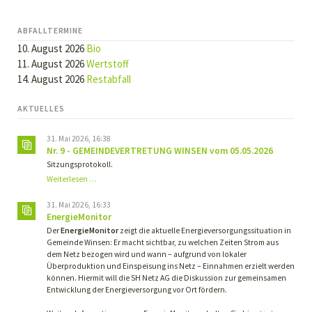
ABFALLTERMINE
10. August 2026
Bio
11. August 2026
Wertstoff
14. August 2026
Restabfall
AKTUELLES
31. Mai 2026, 16:38
Nr. 9 - GEMEINDEVERTRETUNG WINSEN vom 05.05.2026
Sitzungsprotokoll.
Nr.
Weiterlesen …
9
-
31. Mai 2026, 16:33
GEMEINDEVERTRETUNG
EnergieMonitor
WINSEN
Der
EnergieMonitor
zeigt die aktuelle Energieversorgungssituation in
vom
Gemeinde Winsen: Er macht sichtbar, zu welchen Zeiten Strom aus
05.05.2026
dem Netz bezogen wird und wann – aufgrund von lokaler
Überproduktion und Einspeisung ins Netz – Einnahmen erzielt werden
können. Hiermit will die SH Netz AG die Diskussion zur gemeinsamen
Entwicklung der Energieversorgung vor Ort fördern.