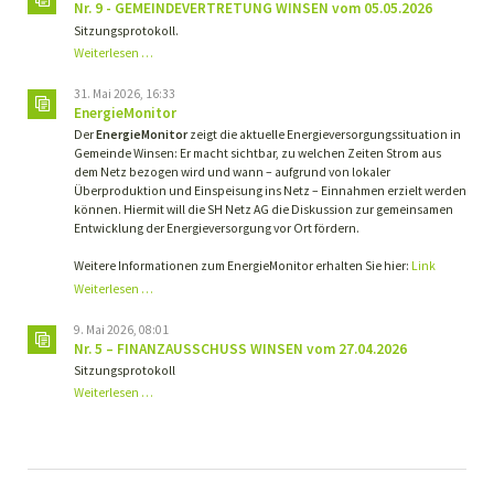
Nr. 9 - GEMEINDEVERTRETUNG WINSEN vom 05.05.2026
Sitzungsprotokoll.
Nr.
Weiterlesen …
9
-
31. Mai 2026, 16:33
GEMEINDEVERTRETUNG
EnergieMonitor
WINSEN
Der
EnergieMonitor
zeigt die aktuelle Energieversorgungssituation in
vom
Gemeinde Winsen: Er macht sichtbar, zu welchen Zeiten Strom aus
05.05.2026
dem Netz bezogen wird und wann – aufgrund von lokaler
Überproduktion und Einspeisung ins Netz – Einnahmen erzielt werden
können. Hiermit will die SH Netz AG die Diskussion zur gemeinsamen
Entwicklung der Energieversorgung vor Ort fördern.
Weitere Informationen zum EnergieMonitor erhalten Sie hier:
Link
Weiterlesen …
9. Mai 2026, 08:01
Nr. 5 – FINANZAUSSCHUSS WINSEN vom 27.04.2026
Sitzungsprotokoll
Nr.
Weiterlesen …
5
–
FINANZAUSSCHUSS
WINSEN
vom