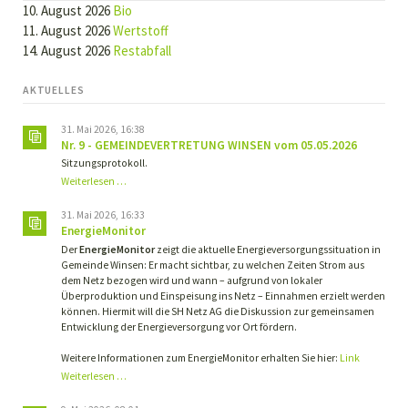
10. August 2026
Bio
11. August 2026
Wertstoff
14. August 2026
Restabfall
AKTUELLES
31. Mai 2026, 16:38
Nr. 9 - GEMEINDEVERTRETUNG WINSEN vom 05.05.2026
Sitzungsprotokoll.
Nr.
Weiterlesen …
9
-
31. Mai 2026, 16:33
GEMEINDEVERTRETUNG
EnergieMonitor
WINSEN
Der
EnergieMonitor
zeigt die aktuelle Energieversorgungssituation in
vom
Gemeinde Winsen: Er macht sichtbar, zu welchen Zeiten Strom aus
05.05.2026
dem Netz bezogen wird und wann – aufgrund von lokaler
Überproduktion und Einspeisung ins Netz – Einnahmen erzielt werden
können. Hiermit will die SH Netz AG die Diskussion zur gemeinsamen
Entwicklung der Energieversorgung vor Ort fördern.
Weitere Informationen zum EnergieMonitor erhalten Sie hier:
Link
Weiterlesen …