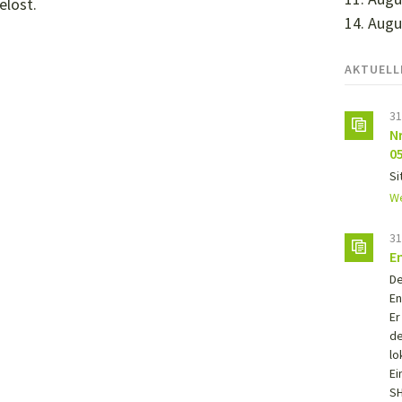
elöst.
14. Augu
AKTUELL
31
N
0
Si
We
31
E
De
En
Er
de
lo
Ei
SH