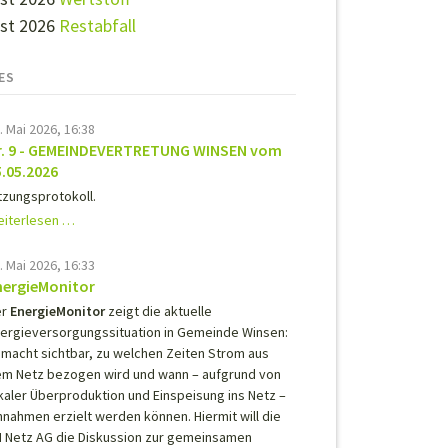
st 2026
Restabfall
ES
. Mai 2026, 16:38
r. 9 - GEMEINDEVERTRETUNG WINSEN vom
5.05.2026
tzungsprotokoll.
Nr.
iterlesen …
9
-
. Mai 2026, 16:33
GEMEINDEVERTRETUNG
nergieMonitor
WINSEN
r
EnergieMonitor
zeigt die aktuelle
vom
ergieversorgungssituation in Gemeinde Winsen:
05.05.2026
 macht sichtbar, zu welchen Zeiten Strom aus
m Netz bezogen wird und wann – aufgrund von
kaler Überproduktion und Einspeisung ins Netz –
nnahmen erzielt werden können. Hiermit will die
 Netz AG die Diskussion zur gemeinsamen