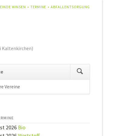
IGATION
EINDE WINSEN
TERMINE
ABFALLENTSORGUNG
RSPRINGEN
i Kaltenkirchen)
Navigation
ce
überspringen
re Vereine
Navigation
überspringen
ERMINE
st 2026
Bio
st 2026
Wertstoff