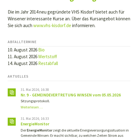
Die im Jahr 2014 neu gegründete VHS Kisdorf bietet auch für
Winsener interessante Kurse an. Über das Kursangebot können
Sie sich auch
www.vhs-kisdorf.de
informieren.
ABFALLTERMINE
10. August 2026
Bio
11. August 2026
Wertstoff
14. August 2026
Restabfall
AKTUELLES
31. Mai 2026, 16:38
Nr. 9 - GEMEINDEVERTRETUNG WINSEN vom 05.05.2026
Sitzungsprotokoll.
Nr.
Weiterlesen …
9
-
31. Mai 2026, 16:33
GEMEINDEVERTRETUNG
EnergieMonitor
WINSEN
Der
EnergieMonitor
zeigt die aktuelle Energieversorgungssituation in
vom
Gemeinde Winsen: Er macht sichtbar, zu welchen Zeiten Strom aus