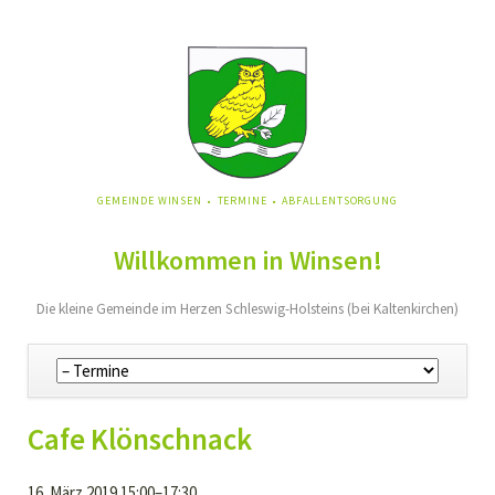
NAVIGATION
GEMEINDE WINSEN
TERMINE
ABFALLENTSORGUNG
ÜBERSPRINGEN
Willkommen in Winsen!
Die kleine Gemeinde im Herzen Schleswig-Holsteins (bei Kaltenkirchen)
Navigation
überspringen
Cafe Klönschnack
16. März 2019 15:00–17:30