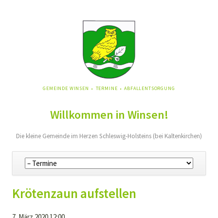
NAVIGATION
GEMEINDE WINSEN
TERMINE
ABFALLENTSORGUNG
ÜBERSPRINGEN
Willkommen in Winsen!
Die kleine Gemeinde im Herzen Schleswig-Holsteins (bei Kaltenkirchen)
Navigation
überspringen
Krötenzaun aufstellen
7. März 2020 12:00