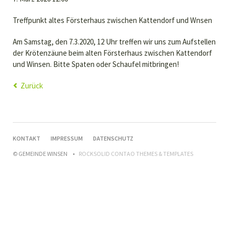
Treffpunkt altes Försterhaus zwischen Kattendorf und Wnsen
Am Samstag, den 7.3.2020, 12 Uhr treffen wir uns zum Aufstellen
der Krötenzäune beim alten Försterhaus zwischen Kattendorf
und Winsen. Bitte Spaten oder Schaufel mitbringen!
Zurück
NAVIGATION
KONTAKT
IMPRESSUM
DATENSCHUTZ
ÜBERSPRINGEN
© GEMEINDE WINSEN
ROCKSOLID CONTAO THEMES & TEMPLATES