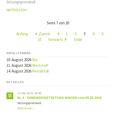
Sitzungsprotokoll
NR.
WEITERLESEN …
11
–
Seite 7 von 20
BAU-
UND
Anfang
Zurück
4
5
6
7
8
9
WEGEAUSSCHUSS
10
Vorwärts
Ende
WINSEN
VOM
27.04.2021
ABFALLTERMINE
10. August 2026
Bio
11. August 2026
Wertstoff
14. August 2026
Restabfall
AKTUELLES
31. Mai 2026, 16:38
Nr. 9 - GEMEINDEVERTRETUNG WINSEN vom 05.05.2026
Sitzungsprotokoll.
Nr.
Weiterlesen …
9