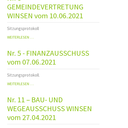
UND
GEMEINDEVERTRETUNG
WEGEAUSSCHUSS
WINSEN vom 10.06.2021
WINSEN
VOM
05.08.2021
Sitzungsprotokoll
NR.
WEITERLESEN …
8
-
Nr. 5 - FINANZAUSSCHUSS
GEMEINDEVERTRETUNG
WINSEN
vom 07.06.2021
VOM
10.06.2021
Sitzungsprotokoll.
NR.
WEITERLESEN …
5
-
Nr. 11 – BAU- UND
FINANZAUSSCHUSS
VOM
WEGEAUSSCHUSS WINSEN
07.06.2021
vom 27.04.2021