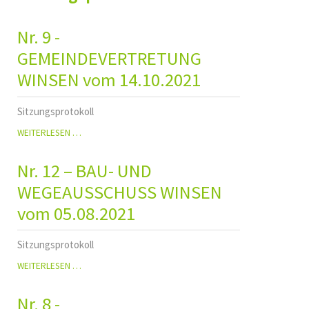
Nr. 9 -
GEMEINDEVERTRETUNG
WINSEN vom 14.10.2021
Sitzungsprotokoll
NR.
WEITERLESEN …
9
-
Nr. 12 – BAU- UND
GEMEINDEVERTRETUNG
WINSEN
WEGEAUSSCHUSS WINSEN
VOM
vom 05.08.2021
14.10.2021
Sitzungsprotokoll
NR.
WEITERLESEN …
12
–
Nr. 8 -
BAU-