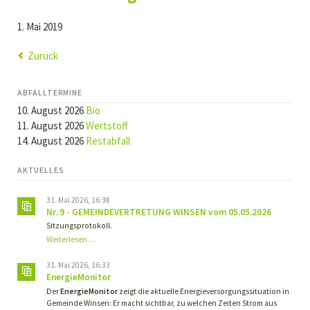
1. Mai 2019
Zurück
ABFALLTERMINE
10. August 2026
Bio
11. August 2026
Wertstoff
14. August 2026
Restabfall
AKTUELLES
31. Mai 2026, 16:38
Nr. 9 - GEMEINDEVERTRETUNG WINSEN vom 05.05.2026
Sitzungsprotokoll.
Nr.
Weiterlesen …
9
-
31. Mai 2026, 16:33
GEMEINDEVERTRETUNG
EnergieMonitor
WINSEN
Der
EnergieMonitor
zeigt die aktuelle Energieversorgungssituation in
vom
Gemeinde Winsen: Er macht sichtbar, zu welchen Zeiten Strom aus
05.05.2026