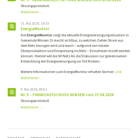
Sitzungsprotokoll.
Nr.
Weiterlesen …
9
-
31. Mai 2026, 16:33
GEMEINDEVERTRETUNG
EnergieMonitor
WINSEN
Der
EnergieMonitor
zeigt die aktuelle Energieversorgungssituation in
vom
Gemeinde Winsen: Er macht sichtbar, zu welchen Zeiten Strom aus
05.05.2026
dem Netz bezogen wird und wann – aufgrund von lokaler
Überproduktion und Einspeisung ins Netz – Einnahmen erzielt werden
können. Hiermit will die SH Netz AG die Diskussion zur gemeinsamen
Entwicklung der Energieversorgung vor Ort fördern.
Weitere Informationen zum EnergieMonitor erhalten Sie hier:
Link
Weiterlesen …
9. Mai 2026, 08:01
Nr. 5 – FINANZAUSSCHUSS WINSEN vom 27.04.2026
Sitzungsprotokoll
Nr.
Weiterlesen …
5
–
FINANZAUSSCHUSS
WINSEN
vom
NAVIGATION